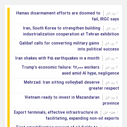
Hamas disarmament efforts are doomed to
1 روز قبل
fail, IRGC says
Iran, South Korea to strengthen building
1 روز قبل
industrialization cooperation at Tehran exhibition
Qalibaf calls for converting military gains
3 روز قبل
into political success
Iran shakes with 415 earthquakes in a month
4 روز قبل
Trump’s economic failure: 97,000 workers
4 روز قبل
axed amid AI hype, negligence
Mehrzad: Iran sitting volleyball deserve
5 روز قبل
greater respect
Vietnam ready to invest in Mazandaran
5 روز قبل
province
Export terminals, effective infrastructure in
1 هفته قبل
facilitating, expanding non-oil exports