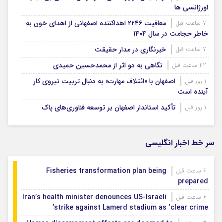
اورژانسی ها
معافیت ۲۲۴۶ اهداکننده اصفهانی از اهدای خون به
7 ساعت قبل
خاطر حجامت در سال ۱۴۰۴
خبرنگاری در مدار حقیقت
7 ساعت قبل
نگاهی به دو اثر از محمدحسین حمیدی
22 ساعت قبل
اصفهان با «ائتلاف مهارت» به دنبال تربیت نیروی کار
1 روز قبل
آینده است
تأکید استاندار اصفهان بر توسعه فناوری‌های پاک
1 روز قبل
سر خط اخبار انگلیسی
Fisheries transformation plan being
6 ساعت قبل
prepared
Iran’s health minister denounces US-Israeli
6 ساعت قبل
strike against Lamerd stadium as ‘clear crime’