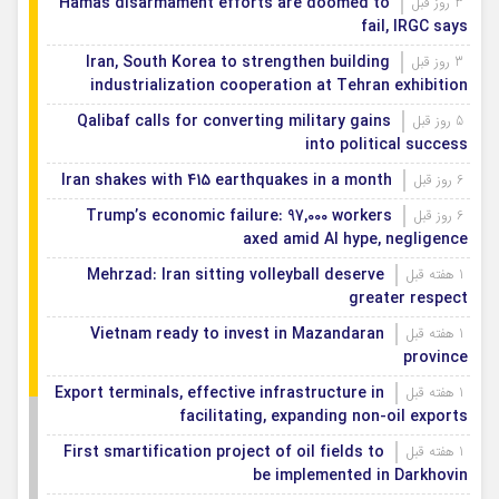
Hamas disarmament efforts are doomed to
3 روز قبل
fail, IRGC says
Iran, South Korea to strengthen building
3 روز قبل
industrialization cooperation at Tehran exhibition
Qalibaf calls for converting military gains
5 روز قبل
into political success
Iran shakes with 415 earthquakes in a month
6 روز قبل
Trump’s economic failure: 97,000 workers
6 روز قبل
axed amid AI hype, negligence
Mehrzad: Iran sitting volleyball deserve
1 هفته قبل
greater respect
Vietnam ready to invest in Mazandaran
1 هفته قبل
province
Export terminals, effective infrastructure in
1 هفته قبل
facilitating, expanding non-oil exports
First smartification project of oil fields to
1 هفته قبل
be implemented in Darkhovin