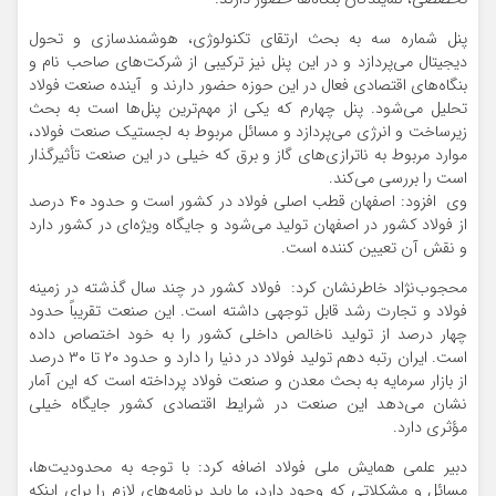
پنل شماره سه به بحث ارتقای تکنولوژی، هوشمندسازی و تحول
دیجیتال می‌پردازد و در این پنل نیز ترکیبی از شرکت‌های صاحب نام و
بنگاه‌های اقتصادی فعال در این حوزه حضور دارند و آینده صنعت فولاد
تحلیل می‌شود. پنل چهارم که یکی از مهم‌ترین پنل‌ها است به بحث
زیرساخت و انرژی می‌پردازد و مسائل مربوط به لجستیک صنعت فولاد،
موارد مربوط به ناترازی‌های گاز و برق که خیلی در این صنعت تأثیرگذار
است را بررسی می‌کند.
وی افزود: اصفهان قطب اصلی فولاد در کشور است و حدود ۴۰ درصد
از فولاد کشور در اصفهان تولید می‌شود و جایگاه ویژه‌ای در کشور دارد
و نقش آن تعیین کننده است.
محجوب‌نژاد خاطرنشان کرد: فولاد کشور در چند سال گذشته در زمینه
فولاد و تجارت رشد قابل توجهی داشته است. این صنعت تقریباً حدود
چهار درصد از تولید ناخالص داخلی کشور را به خود اختصاص داده
است. ایران رتبه دهم تولید فولاد در دنیا را دارد و حدود ۲۰ تا ۳۰ درصد
از بازار سرمایه به بحث معدن و صنعت فولاد پرداخته است که این آمار
نشان می‌دهد این صنعت در شرایط اقتصادی کشور جایگاه خیلی
مؤثری دارد.
دبیر علمی همایش ملی فولاد اضافه کرد: با توجه به محدودیت‌ها،
مسائل و مشکلاتی که وجود دارد، ما باید برنامه‌های لازم را برای اینکه