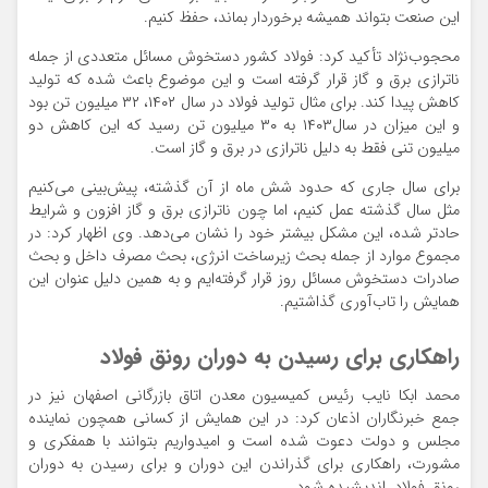
این صنعت بتواند همیشه برخوردار بماند، حفظ کنیم.
محجوب‌نژاد تأکید کرد: فولاد کشور دستخوش مسائل متعددی از جمله
ناترازی برق و گاز قرار گرفته است و این موضوع باعث شده که تولید
کاهش پیدا کند. برای مثال تولید فولاد در سال ۱۴۰۲، ۳۲ میلیون تن بود
و این میزان در سال۱۴۰۳ به ۳۰ میلیون تن رسید که این کاهش دو
میلیون تنی فقط به دلیل ناترازی در برق و گاز است.
برای سال جاری که حدود شش ماه از آن گذشته، پیش‌بینی می‌کنیم
مثل سال گذشته عمل کنیم، اما چون ناترازی برق و گاز افزون و شرایط
حادتر شده، این مشکل بیشتر خود را نشان می‌دهد. وی اظهار کرد: در
مجموع موارد از جمله بحث زیرساخت انرژی، بحث مصرف داخل و بحث
صادرات دستخوش مسائل روز قرار گرفته‌ایم و به همین دلیل عنوان این
همایش را تاب‌آوری گذاشتیم.
راهکاری برای رسیدن به دوران رونق فولاد
محمد ابکا نایب رئیس کمیسیون معدن اتاق بازرگانی اصفهان نیز در
جمع خبرنگاران اذعان کرد: در این همایش از کسانی همچون نماینده
مجلس و دولت دعوت شده است و امیدواریم بتوانند با همفکری و
مشورت، راهکاری برای گذراندن این دوران و برای رسیدن به دوران
رونق فولاد اندیشیده شود.