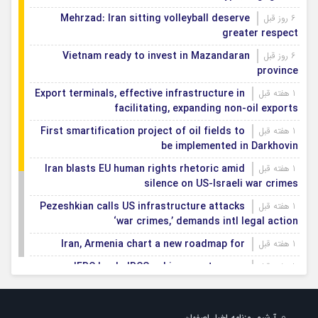
Mehrzad: Iran sitting volleyball deserve
6 روز قبل
greater respect
Vietnam ready to invest in Mazandaran
6 روز قبل
province
Export terminals, effective infrastructure in
1 هفته قبل
facilitating, expanding non-oil exports
First smartification project of oil fields to
1 هفته قبل
be implemented in Darkhovin
Iran blasts EU human rights rhetoric amid
1 هفته قبل
silence on US-Israeli war crimes
Pezeshkian calls US infrastructure attacks
1 هفته قبل
‘war crimes,’ demands intl legal action
Iran, Armenia chart a new roadmap for
1 هفته قبل
IFRC lauds IRCS achievements, says
1 هفته قبل
committed to turning agreements into action
Women’s and men’s kabaddi teams learn
1 هفته قبل
آرشیو روزنامه اخبار اصفهان