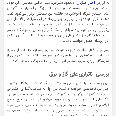
به گزارش
اخبار اصفهان
; مجمود بندرچی، دبیر اجرایی همایش ملی فولاد
است، وی در یک نشست خبری در اتاق بازرگانی اصفهان با تأکید بر
اینکه چندین کارگاه آموزشی در حاشیه این همایش برگزار می‌شود گفت
: همه نگران آینده‌ایم و برگزاری این رویداد در این شرایط واقعاً دل شیر
می‌خواهد اما به همت اتاق بازرگانی اصفهان و فولاد مبارکه شاهد
برگزاری آن خواهیم بود و بالغ بر ۱۵۰ کمپانی در این نمایشگاه حضور
دارند. نمایندگانی از کشورهای چین، روسیه، ترکیه، ایتالیا و آلمان نیز در
این رویداد حضور خواهند داشت.
بندر چی اذعان داشت : یک هیئت تجاری بلندپایه ۲۰ نفره از صنایع
ذوب‌آهن افغانستان در همایش حضور خواهند داشت که یک روزی از
نمایشگاه بازدید و روز دوم در اتاق بازرگانی جلسه برگزار خواهند کرد.
بررسی ناترازی‌های گاز و برق
مهران محجوب‌نژاد دبیر علمی همایش نیز گفت : در نمایشگاه پیش‌رو،
چهار پنل تخصصی خواهیم داشت. پنل اول به سیاست‌گذاری حکمرانی
می‌پردازد که یک ترکیبی از حاکمیت نماینده دولت، نماینده مجلس و
بنگاه‌های اقتصادی است و در مورد موضوعاتی که در طرح جامع
فولادی کشور است، صحبت می‌شود. پنل دوم به زنجیره تامین مواد
اولیه، تولید و تجارت پایدار می‌پردازد که در این پنل انجمن‌های
تخصصی، نمایندگان بنگاه‌ها حضور دارند.