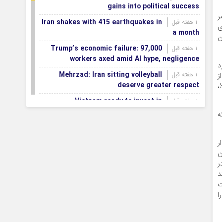
gains into political success
ر
Iran shakes with 415 earthquakes in
1 هفته قبل
اری
a month
ن
Trump’s economic failure: 97,000
1 هفته قبل
workers axed amid AI hype, negligence
د
Mehrzad: Iran sitting volleyball
1 هفته قبل
از
deserve greater respect
پرتوهای UV ممکن است کاندیدای خوبی برای از بین بردن برخی از عوامل بیماری‌زا باشند و به همین ترتیب، تحقیقات در مورد SARS-CoV،
Vietnam ready to invest in
1 هفته قبل
Mazandaran province
ه
Export terminals, effective
1 هفته قبل
infrastructure in facilitating, expanding non-oil
ر
exports
ن
ر
First smartification project of oil
1 هفته قبل
د
fields to be implemented in Darkhovin
ت
Iran blasts EU human rights rhetoric
1 هفته قبل
ا
amid silence on US-Israeli war crimes
Pezeshkian calls US infrastructure
1 هفته قبل