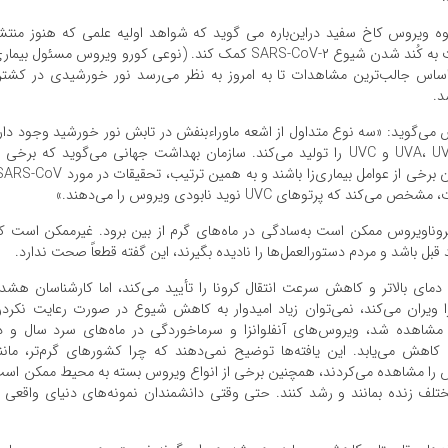
 ویروس کاخ سفید دراین‌باره می گوید که شواهد اولیه علمی که هنوز منتش
نشده‌اند نشان می‌دهد که گرما و نور خورشید ممکن است به کُند شدن شیوع SARS-CoV-۲ کمک کند. (نوعی کورو ویروس مسئول بیم
قدند که بر اساس جالب‌ترین مشاهدات تا به امروز به نظر می‌رسد نور خورشیدی در کشت
د.
گوید: «سه نوع متداول از اشعه ماوراءبنفش در تابش نور خورشید وجود دار
که بر اساس اعلام سازمان غذا و داروی ایالات‌متحده UVA، UVB و UVC را تولید می‌کند. سازمان بهداشت جهانی می‌گوید که برخی 
 کروناویروس ممکن است به‌سادگی در ماه‌های گرم از بین برود. غیرممکن است ک
 قبل باشد و مردم دستورالعمل‌ها را نادیده بگیرند، این گفته قطعاً صحت ندارد.
ای بالاتر و کاهش سرعت انتقال کرونا را تأیید می‌کند، اما کارشناسان هشدا
را ویران می‌کند، نمی‌توان زیاد امیدوار به کاهش شیوع در صورت رعایت نکرد
 مشاهده شد، ویروس‌های آنفلوانزا و سرماخوردگی در ماه‌های سرد سال و د
کاهش می‌یابد. این یافته‌ها توضیح نمی‌دهند که چرا کشورهای گرم‌تر، مانن
وس را مشاهده می‌کردند، همچنین برخی از انواع ویروس بسته به محیط ممکن اس
لف زنده بمانند و رشد کنند. حتی وقتی دانشمندان نمونه‌های دنیای واقعی ر