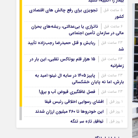
بیمار را «تنبیه» نکنید
آرشیو ۱۳۹۹
آرشیو ۱۳۹۸
تجویزی برای رفع چالش های اقتصادی
5 ساعت قبل
کشور
آرشیو ۱۳۹۷
ناترازی یا بی‌عدالتی، ریشه‌های بحران
6 ساعت قبل
مالی در سازمان تأمین اجتماعی
ربایش و قتل حمیدرضا رجب‌زاده تأیید
23 ساعت قبل
شد
۱۵ هزار قلم بوتاکس تقلبی، این بار در
23 ساعت قبل
زعفرانیه
پاییز ۱۴۰۵ در سایه ال‌ نینو؛ امید به
23 ساعت قبل
بارش، اما نه پایان خشکسالی
فصل غافلگیری قبوض آب و برق!
23 ساعت قبل
افشای رسوایی اخلاقی رئیس فیفا
1 روز قبل
این خودروها تا ۲۶۰ میلیون ارزان شدند
1 روز قبل
توافق تازه سر تنگه
1 روز قبل
پیمان مکه ، پیام به تهران
1 روز قبل