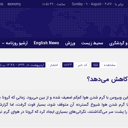
برابر با : Sunday - 9 - August - 2026
ساعت :
10:51:30
economy
ics
و گردشگری
محیط زیست
ورزش
English News
آرشیو روزنامه
حوادث
سلامت
مشاهده :
155
کد خبر :
10922
انتشار :
اردیبهشت ۱۰, ۱۳۹۹ - 12:48 ب.ظ
ورزش
glish News
را کاهش می‌دهد؟
ن ویروس با گرم شدن هوا کم‌کم ضعیف شده و از بین می‌رود. زمانی که کرونا د
 با گرم شدن هوا شیوع گسترده آن متوقف شود، بسیار قوت گرفت، اما گزار
را پشت سر می‌گذاشتند، نگرانی‌های بسیاری ایجاد کرد که کرونا در هوای گرم نی