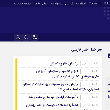
Polit
Tourism
انتقادات‌، نظرات و پیشنهادات
تماس با ما
صفحه نخست
فرهنگ و هنر
نام کاربری یا نشانی ایمیل
سر خط اخبار فارسی
En
آرشیو روزنامه
رد پای خارج‌نشینان
3 ساعت قبل
رمز عبور
آرشیو ۱۴۰۵
اعزام ۱۵ مربی سازمان آموزش
4 ساعت قبل
آرشیو ۱۴۰۴
فنی‌وحرفه‌ای کشور به کره جنوبی
آرشیو ۱۴۰۳
ر
پایش جدی مصرف برق ادارات در استان
4 ساعت قبل
مرا به خاطر بسپار
اصفهان؛ ۲۶۰ انشعاب قطع شد
آرشیو ۱۴۰۲
ش
ز
آرشیو ۱۴۰۱
تأسیسات آرامکو عربستان منفجر شد
5 ساعت قبل
آرشیو ۱۴۰۰
لطفاً با استفاده نادرست از علم پزشکی
5 ساعت قبل