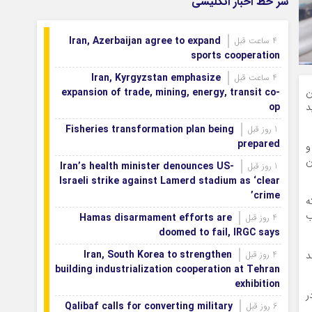
سر خط اخبار انگلیسی
Iran, Azerbaijan agree to expand
4 ساعت قبل
sports cooperation
Iran, Kyrgyzstan emphasize
4 ساعت قبل
expansion of trade, mining, energy, transit co-
ن
op
د
Fisheries transformation plan being
1 روز قبل
prepared
و
ن
Iran’s health minister denounces US-
1 روز قبل
Israeli strike against Lamerd stadium as ‘clear
crime’
ه
ب
Hamas disarmament efforts are
4 روز قبل
doomed to fail, IRGC says
Iran, South Korea to strengthen
4 روز قبل
نند
building industrialization cooperation at Tehran
exhibition
ر
Qalibaf calls for converting military
6 روز قبل