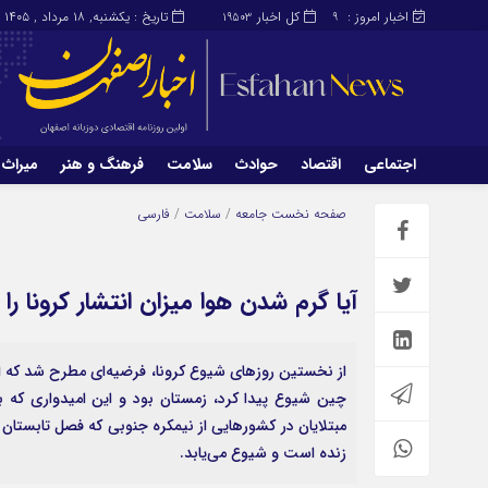
اخبار امروز :
کل اخبار
تاریخ : یکشنبه, ۱۸ مرداد , ۱۴۰۵
19503
9
اجتماعی
اقتصاد
حوادث
سلامت
فرهنگ و هنر
میراث 
اجتماعی
اقتصاد
صفحه نخست
جامعه
/
سلامت
/
فارسی
میراث و گردشگری
محیط زیست
آیا گرم شدن هوا میزان انتشار کرونا 
از نخستین روزهای شیوع کرونا، فرضیه‌ای مطرح شد که ای
چین شیوع پیدا کرد، زمستان بود و این امیدواری که
مبتلایان در کشورهایی از نیمکره جنوبی که فصل تابستان 
زنده است و شیوع می‌یابد.