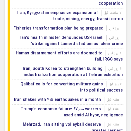
cooperation
Iran, Kyrgyzstan emphasize expansion of
7 ساعت قبل
trade, mining, energy, transit co-op
Fisheries transformation plan being prepared
1 روز قبل
Iran’s health minister denounces US-Israeli
1 روز قبل
strike against Lamerd stadium as ‘clear crime’
Hamas disarmament efforts are doomed to
4 روز قبل
fail, IRGC says
Iran, South Korea to strengthen building
4 روز قبل
industrialization cooperation at Tehran exhibition
Qalibaf calls for converting military gains
6 روز قبل
into political success
Iran shakes with 415 earthquakes in a month
1 هفته قبل
Trump’s economic failure: 97,000 workers
1 هفته قبل
axed amid AI hype, negligence
Mehrzad: Iran sitting volleyball deserve
1 هفته قبل
greater respect