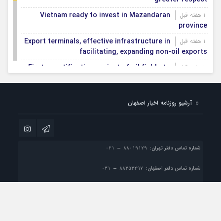
Vietnam ready to invest in Mazandaran
1 هفته قبل
province
Export terminals, effective infrastructure in
1 هفته قبل
facilitating, expanding non-oil exports
First smartification project of oil fields to
1 هفته قبل
be implemented in Darkhovin
Iran blasts EU human rights rhetoric amid
1 هفته قبل
آرشیو روزنامه اخبار اصفهان
silence on US-Israeli war crimes
Pezeshkian calls US infrastructure attacks
1 هفته قبل
‘war crimes,’ demands intl legal action
شماره تماس دفتر تهران:
شماره تماس دفتر اصفهان:
پست الکترونیک:
info@esfahan-news.com

تمام حقوق مادی و معنوی این سایت متعلق به موسسه مطبوعاتی نسل فردا می باشد و
استفاده از مطالب با ذکر منبع بلامانع است.