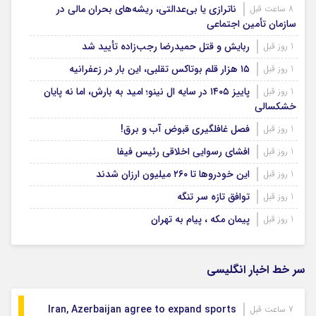
ناترازی یا بی‌عدالتی، ریشه‌های بحران مالی در
8 ساعت قبل
سازمان تأمین اجتماعی
ربایش و قتل حمیدرضا رجب‌زاده تأیید شد
1 روز قبل
۱۵ هزار قلم بوتاکس تقلبی، این بار در زعفرانیه
1 روز قبل
پاییز ۱۴۰۵ در سایه ال‌ نینو؛ امید به بارش، اما نه پایان
1 روز قبل
خشکسالی
فصل غافلگیری قبوض آب و برق!
1 روز قبل
افشای رسوایی اخلاقی رئیس فیفا
1 روز قبل
این خودروها تا ۲۶۰ میلیون ارزان شدند
1 روز قبل
توافق تازه سر تنگه
1 روز قبل
پیمان مکه ، پیام به تهران
1 روز قبل
سر خط اخبار انگلیسی
Iran, Azerbaijan agree to expand sports
7 ساعت قبل