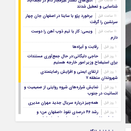
اتاق‌های کشتار غیرمجاز دام در نجف‌آباد
11 ساعت قبل
آرشیو ۱۳۹۹
شناسایی و تعطیل شدند
آرشیو ۱۳۹۸
برخورد پژو با ساینا در اصفهان جان چهار
11 ساعت قبل
آرشیو ۱۳۹۷
سرنشین را گرفت
ویسی: کار با تیم ذوب آهن را دوست
11 ساعت قبل
دارم
رقابت و آبراه‌ها
1 روز قبل
حاجی دلیگانی:در حال جمع‌آوری مستندات
1 روز قبل
برای استیضاح وزیر امور خارجه هستیم
ارتقای ایمنی و افزایش رضایتمندی
1 روز قبل
شهروندان منطقه ۷
نمایش شراره‌های شروه روایتی از صمیمیت و
1 روز قبل
انسانیت در جنوب
همه‌چیز درباره سریال جدید مهران مدیری
1 روز قبل
رشد ۴۶ درصدی نفوذ «اصفهان من» و
1 روز قبل
پیشرفت ۱۶ درصدی هوشمندسازی شهر اصفهان
اصفهان صاحب شرکت‌های ممیزی انرژی
1 روز قبل