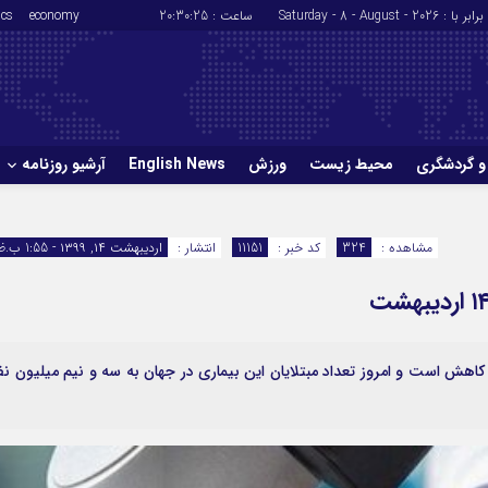
برابر با : Saturday - 8 - August - 2026
ساعت :
20:30:26
economy
ics
و گردشگری
محیط زیست
ورزش
English News
آرشیو روزنامه
حوادث
سلامت
مشاهده :
324
کد خبر :
11151
انتشار :
اردیبهشت ۱۴, ۱۳۹۹ - 1:55 ب.ظ
ورزش
glish News
اف روز گذشته در حال کاهش است و امروز تعداد مبتلایان این بیماری در جهان به سه و نیم میلیون نف