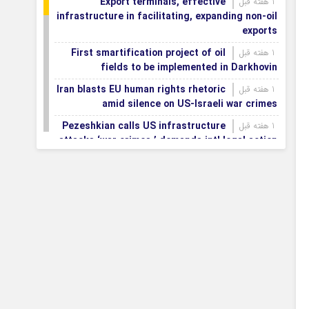
Export terminals, effective
1 هفته قبل
infrastructure in facilitating, expanding non-oil
exports
First smartification project of oil
1 هفته قبل
fields to be implemented in Darkhovin
Iran blasts EU human rights rhetoric
1 هفته قبل
amid silence on US-Israeli war crimes
Pezeshkian calls US infrastructure
1 هفته قبل
attacks ‘war crimes,’ demands intl legal action
Iran, Armenia chart a new roadmap
1 هفته قبل
for
IFRC lauds IRCS achievements, says
1 هفته قبل
committed to turning agreements into action
Women’s and men’s kabaddi teams
1 هفته قبل
learn fate: 2026 Asian games
Iran’s first geothermal power plant
1 هفته قبل
connected to national electricity grid