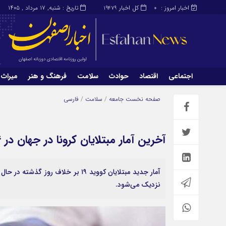
اخبار امروز :
کل اخبار
تاریخ : شنبه, ۱۷ مرداد , ۱۴۰۵
19479
0
اجتماعی
اقتصاد
حوادث
سلامت
فرهنگ و هنر
میراث 
اجتماعی
اقتصاد
صفحه نخست
جامعه
/
سلامت
/
فارسی
میراث و گردشگری
محیط زیست
آخرین آمار مبتلایان کرونا در جهان در ۱۴ اردیبهشت
آمار جدید مبتلایان کووید ۱۹ بر خل
نزدیک می‌شود.