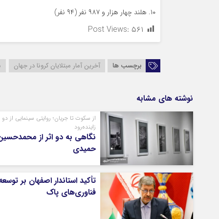
۱۰. هلند چهار هزار و ۹۸۷ نفر (۹۴ نفر)
Post Views:
۵۶۱
برچسب ها
آخرین آمار مبتلایان کرونا در جهان
م
نوشته های مشابه
از سکوت تا جریان؛ روایتی سینمایی از دو 
زاینده‌رود
نگاهی به دو اثر از محمدحسین
حمیدی
تأکید استاندار اصفهان بر توسعه
فناوری‌های پاک