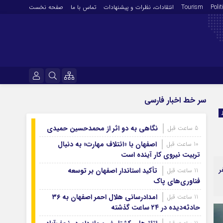
Polit
Tourism
انتقادات‌، نظرات و پیشنهادات
تماس با ما
صفحه نخست
فرهنگ و هنر
نام کاربری یا نشانی ایمیل
سر خط اخبار فارسی
En
آرشیو روزنامه
نگاهی به دو اثر از محمدحسین حمیدی
5 ساعت قبل
رمز عبور
آرشیو ۱۴۰۵
اصفهان با «ائتلاف مهارت» به دنبال
10 ساعت قبل
آرشیو ۱۴۰۴
تربیت نیروی کار آینده است
آرشیو ۱۴۰۳
ر
تأکید استاندار اصفهان بر توسعه
11 ساعت قبل
مرا به خاطر بسپار
فناوری‌های پاک
آرشیو ۱۴۰۲
آرشیو ۱۴۰۱
امدادرسانی هلال احمر اصفهان به ۳۶
11 ساعت قبل
حادثه‌دیده در ۲۴ ساعت گذشته
آرشیو ۱۴۰۰