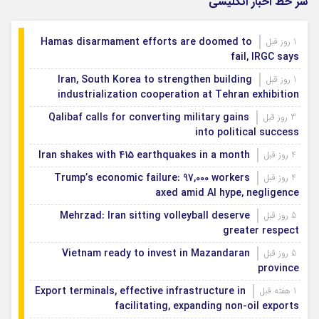
سر خط اخبار انگلیسی
Hamas disarmament efforts are doomed to
1 روز قبل
fail, IRGC says
Iran, South Korea to strengthen building
1 روز قبل
industrialization cooperation at Tehran exhibition
Qalibaf calls for converting military gains
3 روز قبل
into political success
Iran shakes with 415 earthquakes in a month
4 روز قبل
Trump’s economic failure: 97,000 workers
4 روز قبل
axed amid AI hype, negligence
Mehrzad: Iran sitting volleyball deserve
5 روز قبل
greater respect
Vietnam ready to invest in Mazandaran
5 روز قبل
province
Export terminals, effective infrastructure in
1 هفته قبل
facilitating, expanding non-oil exports