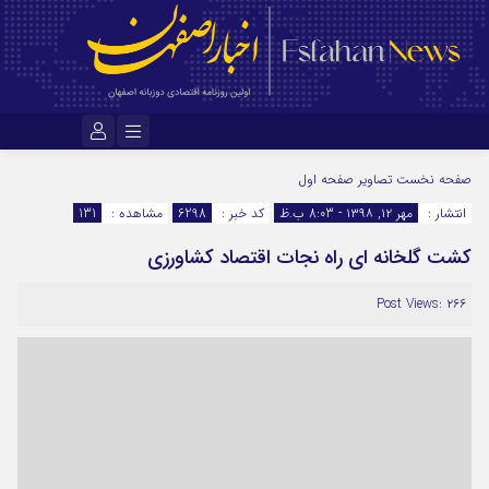
نام کاربری یا نشانی ایمیل
صفحه نخست
تصاویر صفحه اول
انتشار :
مهر ۱۲, ۱۳۹۸ - 8:03 ب.ظ
کد خبر :
6298
مشاهده :
131
کشت گلخانه ای راه نجات اقتصاد کشاورزی
رمز عبور
Post Views: ۲۶۶
مرا به خاطر بسپار