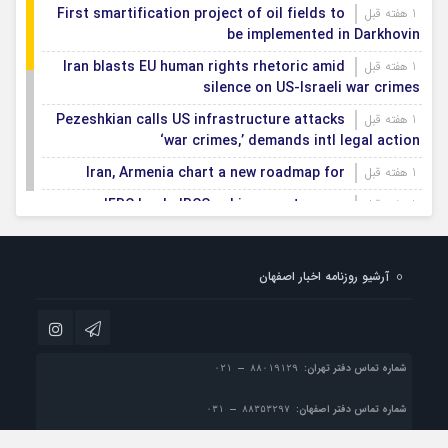
First smartification project of oil fields to
1 هفته قبل
be implemented in Darkhovin
Iran blasts EU human rights rhetoric amid
1 هفته قبل
silence on US-Israeli war crimes
Pezeshkian calls US infrastructure attacks
1 هفته قبل
‘war crimes,’ demands intl legal action
Iran, Armenia chart a new roadmap for
1 هفته قبل
IFRC lauds IRCS achievements, says
1 هفته قبل
committed to turning agreements into action
Women’s and men’s kabaddi teams learn
1 هفته قبل
آرشیو روزنامه اخبار اصفهان
fate: 2026 Asian games
Iran’s first geothermal power plant
1 هفته قبل
connected to national electricity grid
شماره تماس دفتر تهران:
شماره تماس دفتر اصفهان: