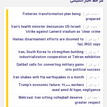
سر خط اخبار انگلیسی
Fisheries transformation plan being
1 ساعت قبل
prepared
Iran’s health minister denounces US-Israeli
1 ساعت قبل
strike against Lamerd stadium as ‘clear crime’
Hamas disarmament efforts are doomed to
3 روز قبل
fail, IRGC says
Iran, South Korea to strengthen building
3 روز قبل
industrialization cooperation at Tehran exhibition
Qalibaf calls for converting military gains
5 روز قبل
into political success
Iran shakes with 415 earthquakes in a month
6 روز قبل
Trump’s economic failure: 97,000 workers
6 روز قبل
axed amid AI hype, negligence
Mehrzad: Iran sitting volleyball deserve
1 هفته قبل
greater respect