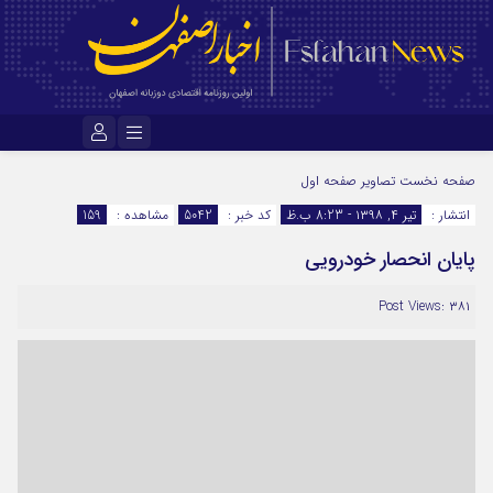
نام کاربری یا نشانی ایمیل
صفحه نخست
تصاویر صفحه اول
انتشار :
تیر ۴, ۱۳۹۸ - 8:23 ب.ظ
کد خبر :
5042
مشاهده :
159
پایان انحصار خودرویی
رمز عبور
Post Views: ۳۸۱
مرا به خاطر بسپار