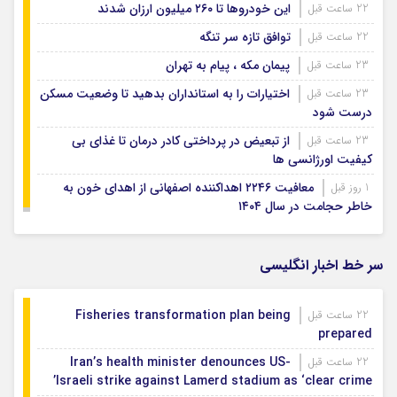
این خودروها تا ۲۶۰ میلیون ارزان شدند
22 ساعت قبل
توافق تازه سر تنگه
22 ساعت قبل
پیمان مکه ، پیام به تهران
23 ساعت قبل
اختیارات را به استانداران بدهید تا وضعیت مسکن
23 ساعت قبل
درست شود
از تبعیض در پرداختی کادر درمان تا غذای بی
23 ساعت قبل
کیفیت اورژانسی ها
معافیت ۲۲۴۶ اهداکننده اصفهانی از اهدای خون به
1 روز قبل
خاطر حجامت در سال ۱۴۰۴
سر خط اخبار انگلیسی
Fisheries transformation plan being
22 ساعت قبل
prepared
Iran’s health minister denounces US-
22 ساعت قبل
Israeli strike against Lamerd stadium as ‘clear crime’