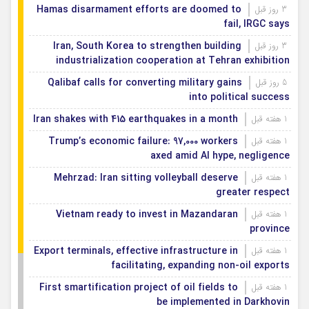
Hamas disarmament efforts are doomed to
3 روز قبل
fail, IRGC says
Iran, South Korea to strengthen building
3 روز قبل
industrialization cooperation at Tehran exhibition
Qalibaf calls for converting military gains
5 روز قبل
into political success
Iran shakes with 415 earthquakes in a month
1 هفته قبل
Trump’s economic failure: 97,000 workers
1 هفته قبل
axed amid AI hype, negligence
Mehrzad: Iran sitting volleyball deserve
1 هفته قبل
greater respect
Vietnam ready to invest in Mazandaran
1 هفته قبل
province
Export terminals, effective infrastructure in
1 هفته قبل
facilitating, expanding non-oil exports
First smartification project of oil fields to
1 هفته قبل
be implemented in Darkhovin