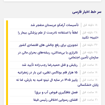
سر خط اخبار فارسی
تأسیسات آرامکو عربستان منفجر شد
18 دقیقه قبل
لطفاً با استفاده نادرست از علم پزشکی بیمار را
28 دقیقه قبل
«تنبیه» نکنید
تجویزی برای رفع چالش های اقتصادی کشور
36 دقیقه قبل
ناترازی یا بی‌عدالتی، ریشه‌های بحران مالی در
45 دقیقه قبل
سازمان تأمین اجتماعی
ربایش و قتل حمیدرضا رجب‌زاده تأیید شد
18 ساعت قبل
۱۵ هزار قلم بوتاکس تقلبی، این بار در زعفرانیه
18 ساعت قبل
پاییز ۱۴۰۵ در سایه ال‌ نینو؛ امید به بارش، اما نه
18 ساعت قبل
پایان خشکسالی
فصل غافلگیری قبوض آب و برق!
18 ساعت قبل
افشای رسوایی اخلاقی رئیس فیفا
21 ساعت قبل