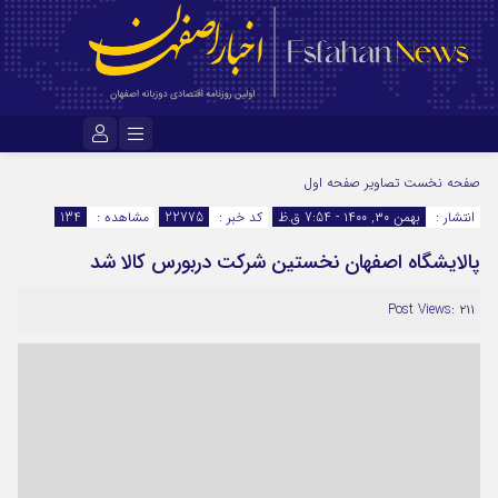
نام کاربری یا نشانی ایمیل
صفحه نخست
تصاویر صفحه اول
انتشار :
بهمن ۳۰, ۱۴۰۰ - 7:54 ق.ظ
کد خبر :
22775
مشاهده :
134
پالایشگاه اصفهان نخستین شرکت دربورس کالا شد
رمز عبور
Post Views: ۲۱۱
مرا به خاطر بسپار