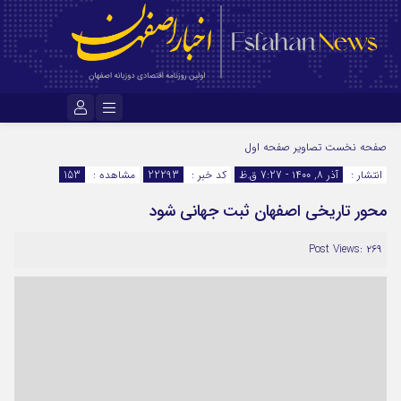
نام کاربری یا نشانی ایمیل
صفحه نخست
تصاویر صفحه اول
انتشار :
آذر ۸, ۱۴۰۰ - 7:27 ق.ظ
کد خبر :
22293
مشاهده :
153
محور تاریخی اصفهان ثبت جهانی شود
رمز عبور
Post Views: ۲۶۹
مرا به خاطر بسپار