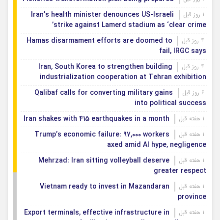
Iran’s health minister denounces US-Israeli
1 روز قبل
strike against Lamerd stadium as ‘clear crime’
Hamas disarmament efforts are doomed to
4 روز قبل
fail, IRGC says
Iran, South Korea to strengthen building
4 روز قبل
industrialization cooperation at Tehran exhibition
Qalibaf calls for converting military gains
6 روز قبل
into political success
Iran shakes with 415 earthquakes in a month
1 هفته قبل
Trump’s economic failure: 97,000 workers
1 هفته قبل
axed amid AI hype, negligence
Mehrzad: Iran sitting volleyball deserve
1 هفته قبل
greater respect
Vietnam ready to invest in Mazandaran
1 هفته قبل
province
Export terminals, effective infrastructure in
1 هفته قبل