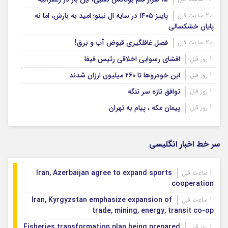
پاییز ۱۴۰۵ در سایه ال‌ نینو؛ امید به بارش، اما نه
20 ساعت قبل
پایان خشکسالی
فصل غافلگیری قبوض آب و برق!
20 ساعت قبل
افشای رسوایی اخلاقی رئیس فیفا
1 روز قبل
این خودروها تا ۲۶۰ میلیون ارزان شدند
1 روز قبل
توافق تازه سر تنگه
1 روز قبل
پیمان مکه ، پیام به تهران
1 روز قبل
سر خط اخبار انگلیسی
Iran, Azerbaijan agree to expand sports
1 ساعت قبل
cooperation
Iran, Kyrgyzstan emphasize expansion of
1 ساعت قبل
trade, mining, energy, transit co-op
Fisheries transformation plan being prepared
1 روز قبل