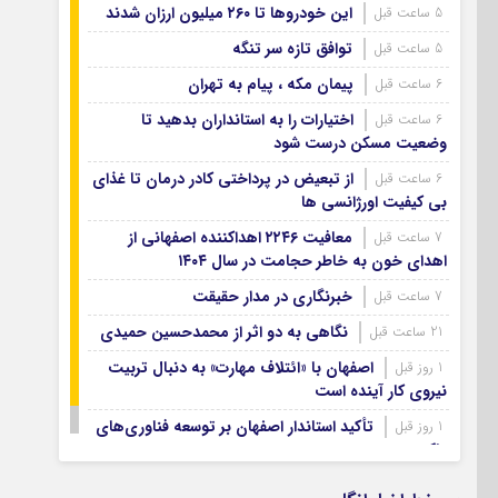
آرشیو ۱۳۹۹
این خودروها تا ۲۶۰ میلیون ارزان شدند
5 ساعت قبل
آرشیو ۱۳۹۸
توافق تازه سر تنگه
5 ساعت قبل
آرشیو ۱۳۹۷
پیمان مکه ، پیام به تهران
6 ساعت قبل
اختیارات را به استانداران بدهید تا
6 ساعت قبل
وضعیت مسکن درست شود
از تبعیض در پرداختی کادر درمان تا غذای
6 ساعت قبل
بی کیفیت اورژانسی ها
معافیت ۲۲۴۶ اهداکننده اصفهانی از
7 ساعت قبل
اهدای خون به خاطر حجامت در سال ۱۴۰۴
خبرنگاری در مدار حقیقت
7 ساعت قبل
نگاهی به دو اثر از محمدحسین حمیدی
21 ساعت قبل
اصفهان با «ائتلاف مهارت» به دنبال تربیت
1 روز قبل
نیروی کار آینده است
تأکید استاندار اصفهان بر توسعه فناوری‌های
1 روز قبل
پاک