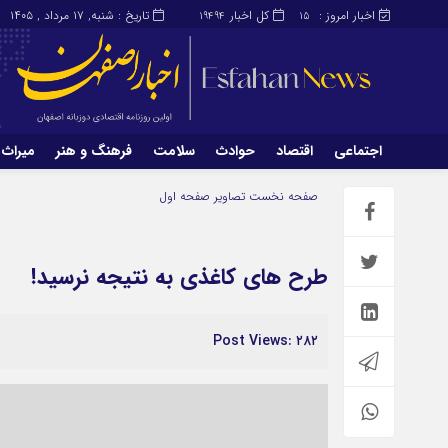
اخبار امروز :
کل اخبار
تاریخ : شنبه, ۱۷ مرداد , ۱۴۰۵
19494
15
اجتماعی
اقتصاد
حوادث
سلامت
فرهنگ و هنر
میراث 
اجتماعی
اقتصاد
صفحه نخست
تصاویر صفحه اول
میراث و گردشگری
محیط زیست
طرح های کاغذی به نتیجه نرسید!
Post Views: ۲۸۲