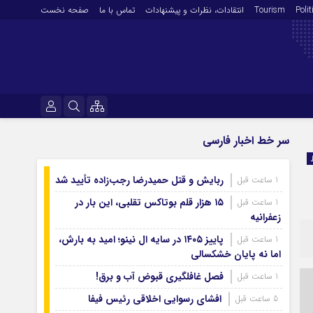
Polit
Tourism
انتقادات‌، نظرات و پیشنهادات
تماس با ما
صفحه نخست
فرهنگ و هنر
نام کاربری یا نشانی ایمیل
سر خط اخبار فارسی
En
آرشیو روزنامه
ربایش و قتل حمیدرضا رجب‌زاده تأیید شد
1 ساعت قبل
رمز عبور
آرشیو ۱۴۰۵
۱۵ هزار قلم بوتاکس تقلبی، این بار در
1 ساعت قبل
آرشیو ۱۴۰۴
زعفرانیه
آرشیو ۱۴۰۳
پاییز ۱۴۰۵ در سایه ال‌ نینو؛ امید به بارش،
1 ساعت قبل
مرا به خاطر بسپار
اما نه پایان خشکسالی
آرشیو ۱۴۰۲
آرشیو ۱۴۰۱
فصل غافلگیری قبوض آب و برق!
1 ساعت قبل
آرشیو ۱۴۰۰
افشای رسوایی اخلاقی رئیس فیفا
5 ساعت قبل