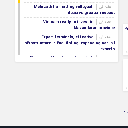
Mehrzad: Iran sitting volleyball
1 هفته قبل
deserve greater respect
Vietnam ready to invest in
1 هفته قبل
ه
Mazandaran province
Export terminals, effective
1 هفته قبل
infrastructure in facilitating, expanding non-oil
exports
First smartification project of oil
1 هفته قبل
fields to be implemented in Darkhovin
Iran blasts EU human rights rhetoric
1 هفته قبل
amid silence on US-Israeli war crimes
Pezeshkian calls US infrastructure
1 هفته قبل
attacks ‘war crimes,’ demands intl legal action
Iran, Armenia chart a new roadmap
1 هفته قبل
for
0
IFRC lauds IRCS achievements, says
1 هفته قبل
committed to turning agreements into action