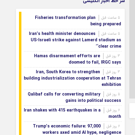
سر خط اخبار انگلیسی
Fisheries transformation plan
5 ساعت قبل
being prepared
Iran’s health minister denounces
5 ساعت قبل
US-Israeli strike against Lamerd stadium as
‘clear crime’
Hamas disarmament efforts are
3 روز قبل
doomed to fail, IRGC says
Iran, South Korea to strengthen
3 روز قبل
building industrialization cooperation at Tehran
exhibition
Qalibaf calls for converting military
5 روز قبل
gains into political success
Iran shakes with 415 earthquakes in a
6 روز قبل
month
Trump’s economic failure: 97,000
6 روز قبل
workers axed amid AI hype, negligence