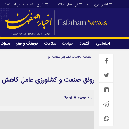
اخبار امروز :
کل اخبار
تاریخ : شنبه, ۱۷ مرداد , ۱۴۰۵
19489
10
اجتماعی
اقتصاد
حوادث
سلامت
فرهنگ و هنر
میراث 
اجتماعی
اقتصاد
صفحه نخست
تصاویر صفحه اول
میراث و گردشگری
محیط زیست
رونق صنعت و کشاورزی عامل کاهش نر
Post Views: ۲۱۱