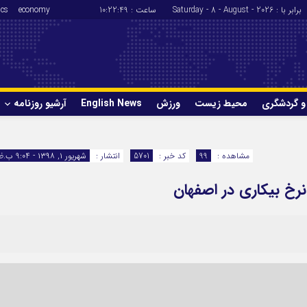
برابر با : Saturday - 8 - August - 2026
ساعت :
10:22:49
economy
ics
و گردشگری
محیط زیست
ورزش
English News
آرشیو روزنامه
حوادث
سلامت
مشاهده :
99
کد خبر :
5701
انتشار :
شهریور ۱, ۱۳۹۸ - 9:04 ب.ظ
ورزش
glish News
خ بیکاری در اصفهان