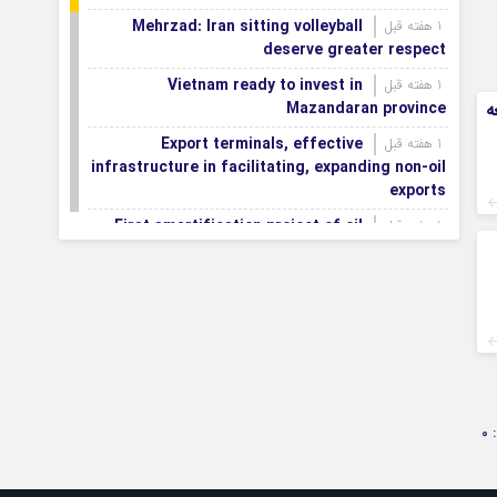
Mehrzad: Iran sitting volleyball
1 هفته قبل
deserve greater respect
Vietnam ready to invest in
1 هفته قبل
ه
Mazandaran province
Export terminals, effective
1 هفته قبل
infrastructure in facilitating, expanding non-oil
exports
First smartification project of oil
1 هفته قبل
fields to be implemented in Darkhovin
Iran blasts EU human rights rhetoric
1 هفته قبل
amid silence on US-Israeli war crimes
Pezeshkian calls US infrastructure
1 هفته قبل
attacks ‘war crimes,’ demands intl legal action
Iran, Armenia chart a new roadmap
1 هفته قبل
for
0
IFRC lauds IRCS achievements, says
1 هفته قبل
committed to turning agreements into action