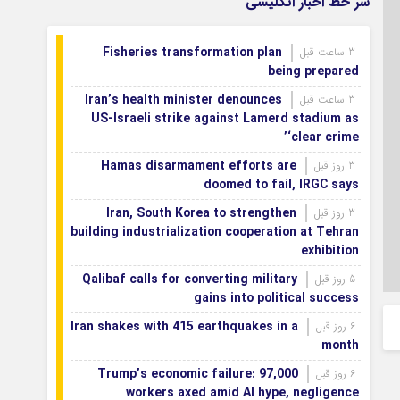
سر خط اخبار انگلیسی
Fisheries transformation plan
3 ساعت قبل
being prepared
Iran’s health minister denounces
3 ساعت قبل
US-Israeli strike against Lamerd stadium as
‘clear crime’
Hamas disarmament efforts are
3 روز قبل
doomed to fail, IRGC says
Iran, South Korea to strengthen
3 روز قبل
building industrialization cooperation at Tehran
exhibition
Qalibaf calls for converting military
5 روز قبل
gains into political success
Iran shakes with 415 earthquakes in a
6 روز قبل
month
Trump’s economic failure: 97,000
6 روز قبل
workers axed amid AI hype, negligence