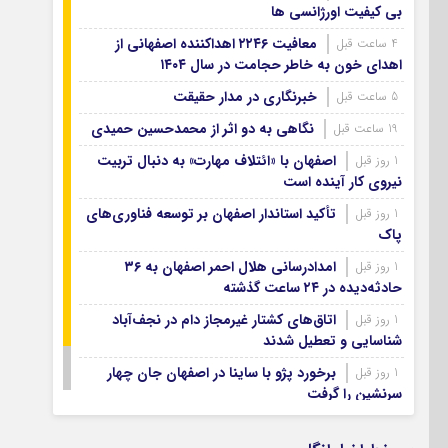
آرشیو ۱۳۹۹
بی کیفیت اورژانسی ها
آرشیو ۱۳۹۸
معافیت ۲۲۴۶ اهداکننده اصفهانی از
4 ساعت قبل
آرشیو ۱۳۹۷
اهدای خون به خاطر حجامت در سال ۱۴۰۴
خبرنگاری در مدار حقیقت
5 ساعت قبل
نگاهی به دو اثر از محمدحسین حمیدی
19 ساعت قبل
اصفهان با «ائتلاف مهارت» به دنبال تربیت
1 روز قبل
نیروی کار آینده است
تأکید استاندار اصفهان بر توسعه فناوری‌های
1 روز قبل
پاک
امدادرسانی هلال احمر اصفهان به ۳۶
1 روز قبل
حادثه‌دیده در ۲۴ ساعت گذشته
اتاق‌های کشتار غیرمجاز دام در نجف‌آباد
1 روز قبل
شناسایی و تعطیل شدند
برخورد پژو با ساینا در اصفهان جان چهار
1 روز قبل
سرنشین را گرفت
ویسی: کار با تیم ذوب آهن را دوست دارم
1 روز قبل