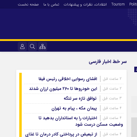
Polit
Tourism
انتقادات‌، نظرات و پیشنهادات
تماس با ما
صفحه نخست
فرهنگ و هنر
نام کاربری یا نشانی ایمیل
سر خط اخبار فارسی
En
آرشیو روزنامه
افشای رسوایی اخلاقی رئیس فیفا
2 ساعت قبل
رمز عبور
آرشیو ۱۴۰۵
این خودروها تا ۲۶۰ میلیون ارزان شدند
2 ساعت قبل
آرشیو ۱۴۰۴
توافق تازه سر تنگه
3 ساعت قبل
آرشیو ۱۴۰۳
مرا به خاطر بسپار
پیمان مکه ، پیام به تهران
4 ساعت قبل
آرشیو ۱۴۰۲
اختیارات را به استانداران بدهید تا
4 ساعت قبل
آرشیو ۱۴۰۱
وضعیت مسکن درست شود
آرشیو ۱۴۰۰
از تبعیض در پرداختی کادر درمان تا غذای
4 ساعت قبل