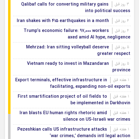
Qalibaf calls for converting military gains
3 روز قبل
into political success
Iran shakes with 415 earthquakes in a month
4 روز قبل
Trump’s economic failure: 97,000 workers
4 روز قبل
axed amid AI hype, negligence
Mehrzad: Iran sitting volleyball deserve
5 روز قبل
greater respect
Vietnam ready to invest in Mazandaran
5 روز قبل
province
Export terminals, effective infrastructure in
1 هفته قبل
facilitating, expanding non-oil exports
First smartification project of oil fields to
1 هفته قبل
be implemented in Darkhovin
Iran blasts EU human rights rhetoric amid
1 هفته قبل
silence on US-Israeli war crimes
Pezeshkian calls US infrastructure attacks
1 هفته قبل
‘war crimes,’ demands intl legal action