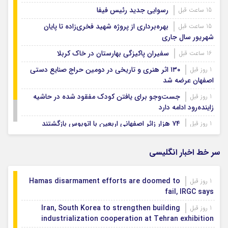
رسوایی جدید رئیس فیفا
15 ساعت قبل
بهره‌برداری از پروژه شهید فخری‌زاده تا پایان
15 ساعت قبل
شهریور سال جاری
سفیران پاکیزگی بهارستان در خاک کربلا
16 ساعت قبل
۱۳۰ اثر هنری و تاریخی در دومین حراج صنایع دستی
1 روز قبل
اصفهان عرضه شد
جست‌وجو برای یافتن کودک مفقود شده در حاشیه
1 روز قبل
زاینده‌رود ادامه دارد
۷۴ هزار زائر اصفهانی اربعین با اتوبوس بازگشتند
1 روز قبل
بودجه باشگاه سپاهان در سال ۱۴۰۵ مشخص شد
1 روز قبل
سر خط اخبار انگلیسی
Hamas disarmament efforts are doomed to
1 روز قبل
fail, IRGC says
Iran, South Korea to strengthen building
1 روز قبل
industrialization cooperation at Tehran exhibition