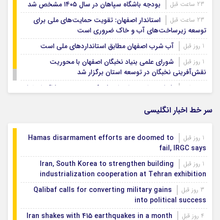
بودجه باشگاه سپاهان در سال ۱۴۰۵ مشخص شد
23 ساعت قبل
استاندار اصفهان: تقویت حمایت‌های ملی برای
23 ساعت قبل
توسعه زیرساخت‌های آب و خاک ضروری است
آب شرب اصفهان مطابق استانداردهای ملی است
1 روز قبل
شورای علمی بنیاد نخبگان اصفهان با محوریت
1 روز قبل
نقش‌آفرینی نخبگان در توسعه استان برگزار شد
شتاب‌بخشی به احداث شهرک تخصصی پوشاک اصفهان
1 روز قبل
سر خط اخبار انگلیسی
Hamas disarmament efforts are doomed to
1 روز قبل
fail, IRGC says
Iran, South Korea to strengthen building
1 روز قبل
industrialization cooperation at Tehran exhibition
Qalibaf calls for converting military gains
3 روز قبل
into political success
Iran shakes with 415 earthquakes in a month
4 روز قبل