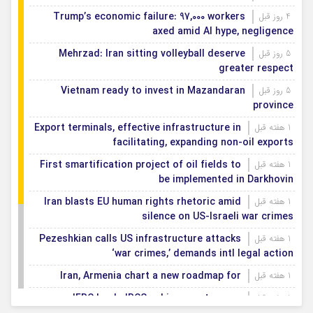
Trump’s economic failure: 97,000 workers
4 روز قبل
axed amid AI hype, negligence
Mehrzad: Iran sitting volleyball deserve
5 روز قبل
greater respect
Vietnam ready to invest in Mazandaran
5 روز قبل
province
Export terminals, effective infrastructure in
1 هفته قبل
facilitating, expanding non-oil exports
First smartification project of oil fields to
1 هفته قبل
be implemented in Darkhovin
Iran blasts EU human rights rhetoric amid
1 هفته قبل
silence on US-Israeli war crimes
Pezeshkian calls US infrastructure attacks
1 هفته قبل
‘war crimes,’ demands intl legal action
Iran, Armenia chart a new roadmap for
1 هفته قبل
IFRC lauds IRCS achievements, says
1 هفته قبل