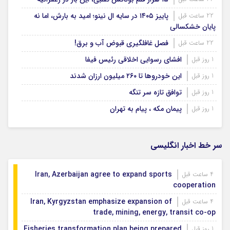
پاییز ۱۴۰۵ در سایه ال‌ نینو؛ امید به بارش، اما نه
22 ساعت قبل
پایان خشکسالی
فصل غافلگیری قبوض آب و برق!
22 ساعت قبل
افشای رسوایی اخلاقی رئیس فیفا
1 روز قبل
این خودروها تا ۲۶۰ میلیون ارزان شدند
1 روز قبل
توافق تازه سر تنگه
1 روز قبل
پیمان مکه ، پیام به تهران
1 روز قبل
سر خط اخبار انگلیسی
Iran, Azerbaijan agree to expand sports
4 ساعت قبل
cooperation
Iran, Kyrgyzstan emphasize expansion of
4 ساعت قبل
trade, mining, energy, transit co-op
Fisheries transformation plan being prepared
1 روز قبل