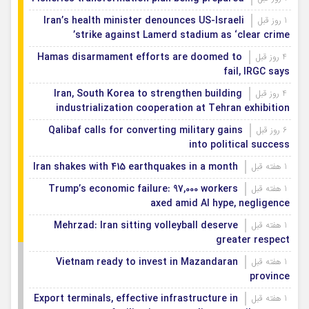
Iran’s health minister denounces US-Israeli
1 روز قبل
strike against Lamerd stadium as ‘clear crime’
Hamas disarmament efforts are doomed to
4 روز قبل
fail, IRGC says
Iran, South Korea to strengthen building
4 روز قبل
industrialization cooperation at Tehran exhibition
Qalibaf calls for converting military gains
6 روز قبل
into political success
Iran shakes with 415 earthquakes in a month
1 هفته قبل
Trump’s economic failure: 97,000 workers
1 هفته قبل
axed amid AI hype, negligence
Mehrzad: Iran sitting volleyball deserve
1 هفته قبل
greater respect
Vietnam ready to invest in Mazandaran
1 هفته قبل
province
Export terminals, effective infrastructure in
1 هفته قبل