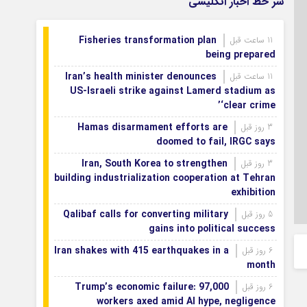
سر خط اخبار انگلیسی
Fisheries transformation plan
11 ساعت قبل
being prepared
Iran’s health minister denounces
11 ساعت قبل
US-Israeli strike against Lamerd stadium as
‘clear crime’
Hamas disarmament efforts are
3 روز قبل
doomed to fail, IRGC says
Iran, South Korea to strengthen
3 روز قبل
building industrialization cooperation at Tehran
exhibition
Qalibaf calls for converting military
5 روز قبل
gains into political success
Iran shakes with 415 earthquakes in a
6 روز قبل
month
Trump’s economic failure: 97,000
6 روز قبل
workers axed amid AI hype, negligence