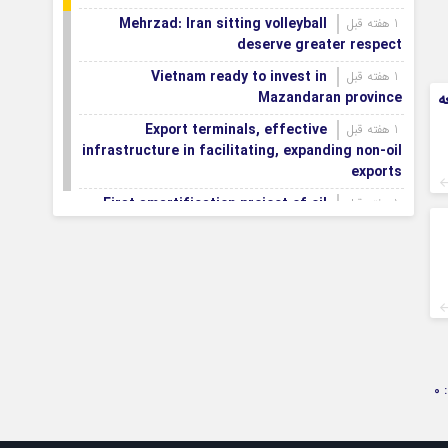
Mehrzad: Iran sitting volleyball
1 هفته قبل
deserve greater respect
Vietnam ready to invest in
1 هفته قبل
ه
Mazandaran province
Export terminals, effective
1 هفته قبل
infrastructure in facilitating, expanding non-oil
exports
First smartification project of oil
1 هفته قبل
fields to be implemented in Darkhovin
Iran blasts EU human rights rhetoric
1 هفته قبل
amid silence on US-Israeli war crimes
Pezeshkian calls US infrastructure
1 هفته قبل
attacks ‘war crimes,’ demands intl legal action
Iran, Armenia chart a new roadmap
1 هفته قبل
for
0
IFRC lauds IRCS achievements, says
1 هفته قبل
committed to turning agreements into action