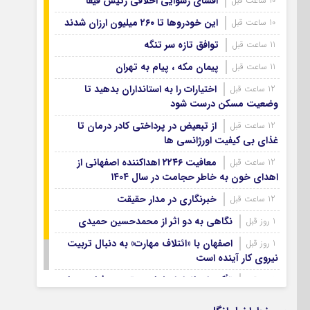
افشای رسوایی اخلاقی رئیس فیفا
10 ساعت قبل
آرشیو ۱۳۹۹
آرشیو ۱۳۹۸
این خودروها تا ۲۶۰ میلیون ارزان شدند
10 ساعت قبل
آرشیو ۱۳۹۷
توافق تازه سر تنگه
11 ساعت قبل
پیمان مکه ، پیام به تهران
11 ساعت قبل
اختیارات را به استانداران بدهید تا
12 ساعت قبل
وضعیت مسکن درست شود
از تبعیض در پرداختی کادر درمان تا
12 ساعت قبل
غذای بی کیفیت اورژانسی ها
معافیت ۲۲۴۶ اهداکننده اصفهانی از
12 ساعت قبل
اهدای خون به خاطر حجامت در سال ۱۴۰۴
خبرنگاری در مدار حقیقت
12 ساعت قبل
نگاهی به دو اثر از محمدحسین حمیدی
1 روز قبل
اصفهان با «ائتلاف مهارت» به دنبال تربیت
1 روز قبل
نیروی کار آینده است
تأکید استاندار اصفهان بر توسعه فناوری‌های
1 روز قبل
پاک