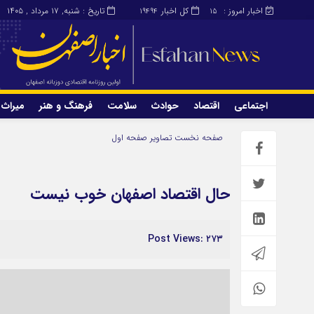
اخبار امروز :
کل اخبار
تاریخ : شنبه, ۱۷ مرداد , ۱۴۰۵
19494
15
اجتماعی
اقتصاد
حوادث
سلامت
فرهنگ و هنر
میراث 
اجتماعی
اقتصاد
صفحه نخست
تصاویر صفحه اول
میراث و گردشگری
محیط زیست
حال اقتصاد اصفهان خوب نیست
Post Views: ۲۷۳