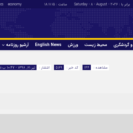
برابر با : Saturday - 8 - August - 2026
ساعت :
18:11:15
economy
ics
و گردشگری
محیط زیست
ورزش
English News
آرشیو روزنامه
حوادث
سلامت
مشاهده :
144
کد خبر :
5169
انتشار :
تیر ۲۱, ۱۳۹۸ - 10:47 ب.ظ
ورزش
glish News