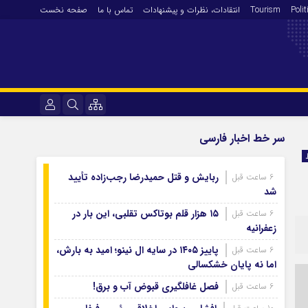
Polit
Tourism
انتقادات‌، نظرات و پیشنهادات
تماس با ما
صفحه نخست
فرهنگ و هنر
نام کاربری یا نشانی ایمیل
سر خط اخبار فارسی
En
آرشیو روزنامه
ربایش و قتل حمیدرضا رجب‌زاده تأیید
6 ساعت قبل
رمز عبور
آرشیو ۱۴۰۵
شد
آرشیو ۱۴۰۴
۱۵ هزار قلم بوتاکس تقلبی، این بار در
6 ساعت قبل
زعفرانیه
آرشیو ۱۴۰۳
مرا به خاطر بسپار
آرشیو ۱۴۰۲
پاییز ۱۴۰۵ در سایه ال‌ نینو؛ امید به بارش،
6 ساعت قبل
اما نه پایان خشکسالی
آرشیو ۱۴۰۱
فصل غافلگیری قبوض آب و برق!
6 ساعت قبل
آرشیو ۱۴۰۰