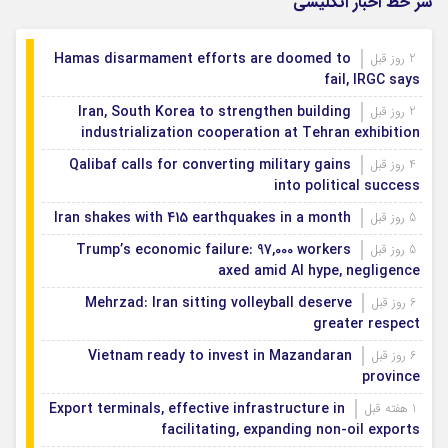
سر خط اخبار انگلیسی
Hamas disarmament efforts are doomed to
2 روز قبل
fail, IRGC says
Iran, South Korea to strengthen building
2 روز قبل
industrialization cooperation at Tehran exhibition
Qalibaf calls for converting military gains
4 روز قبل
into political success
Iran shakes with 415 earthquakes in a month
5 روز قبل
Trump’s economic failure: 97,000 workers
5 روز قبل
axed amid AI hype, negligence
Mehrzad: Iran sitting volleyball deserve
6 روز قبل
greater respect
Vietnam ready to invest in Mazandaran
6 روز قبل
province
Export terminals, effective infrastructure in
1 هفته قبل
facilitating, expanding non-oil exports