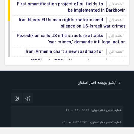
First smartification project of oil fields to
1 هفته قبل
be implemented in Darkhovin
Iran blasts EU human rights rhetoric amid
1 هفته قبل
silence on US-Israeli war crimes
Pezeshkian calls US infrastructure attacks
1 هفته قبل
‘war crimes,’ demands intl legal action
Iran, Armenia chart a new roadmap for
1 هفته قبل
IFRC lauds IRCS achievements, says
1 هفته قبل
committed to turning agreements into action
Women’s and men’s kabaddi teams learn
1 هفته قبل
آرشیو روزنامه اخبار اصفهان
fate: 2026 Asian games
Iran’s first geothermal power plant
1 هفته قبل
connected to national electricity grid
شماره تماس دفتر تهران:
شماره تماس دفتر اصفهان: