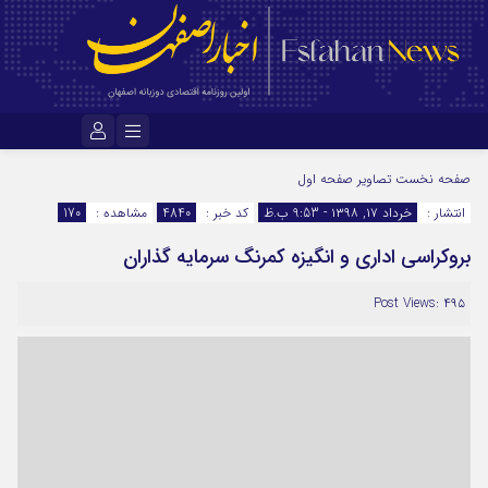
نام کاربری یا نشانی ایمیل
صفحه نخست
تصاویر صفحه اول
انتشار :
خرداد ۱۷, ۱۳۹۸ - 9:53 ب.ظ
کد خبر :
4840
مشاهده :
170
بروکراسی اداری و انگیزه کمرنگ سرمایه گذاران
رمز عبور
Post Views: ۴۹۵
مرا به خاطر بسپار