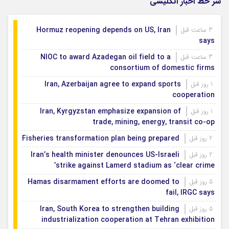
سر خط اخبار انگلیسی
رد پای خارج‌نشینان
1 روز قبل
Hormuz reopening depends on US, Iran
3 ساعت قبل
says
NIOC to award Azadegan oil field to a
3 ساعت قبل
consortium of domestic firms
Iran, Azerbaijan agree to expand sports
1 روز قبل
cooperation
Iran, Kyrgyzstan emphasize expansion of
1 روز قبل
trade, mining, energy, transit co-op
Fisheries transformation plan being prepared
2 روز قبل
Iran’s health minister denounces US-Israeli
2 روز قبل
strike against Lamerd stadium as ‘clear crime’
Hamas disarmament efforts are doomed to
5 روز قبل
fail, IRGC says
Iran, South Korea to strengthen building
5 روز قبل
industrialization cooperation at Tehran exhibition