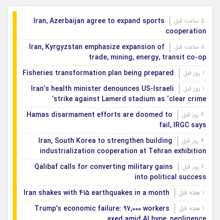
Iran, Azerbaijan agree to expand sports
5 ساعت قبل
cooperation
Iran, Kyrgyzstan emphasize expansion of
5 ساعت قبل
trade, mining, energy, transit co-op
Fisheries transformation plan being prepared
1 روز قبل
Iran’s health minister denounces US-Israeli
1 روز قبل
strike against Lamerd stadium as ‘clear crime’
Hamas disarmament efforts are doomed to
4 روز قبل
fail, IRGC says
Iran, South Korea to strengthen building
4 روز قبل
industrialization cooperation at Tehran exhibition
Qalibaf calls for converting military gains
6 روز قبل
into political success
Iran shakes with 415 earthquakes in a month
1 هفته قبل
Trump’s economic failure: 97,000 workers
1 هفته قبل
axed amid AI hype, negligence