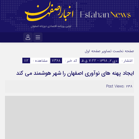
نام کاربری یا نشانی ایمیل
صفحه نخست
تصاویر صفحه اول
انتشار :
دی ۲, ۱۳۹۸ - 7:22 ق.ظ
کد خبر :
7368
مشاهده :
112
ایجاد پهنه های نوآوری اصفهان را شهر هوشمند می کند
رمز عبور
Post Views: ۲۳۸
مرا به خاطر بسپار