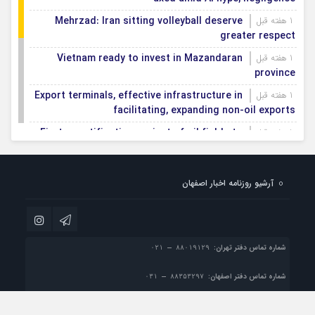
Mehrzad: Iran sitting volleyball deserve
1 هفته قبل
greater respect
Vietnam ready to invest in Mazandaran
1 هفته قبل
province
Export terminals, effective infrastructure in
1 هفته قبل
facilitating, expanding non-oil exports
First smartification project of oil fields to
1 هفته قبل
be implemented in Darkhovin
Iran blasts EU human rights rhetoric amid
1 هفته قبل
آرشیو روزنامه اخبار اصفهان
silence on US-Israeli war crimes
Pezeshkian calls US infrastructure attacks
1 هفته قبل
‘war crimes,’ demands intl legal action
شماره تماس دفتر تهران:
شماره تماس دفتر اصفهان:
پست الکترونیک:
info@esfahan-news.com
