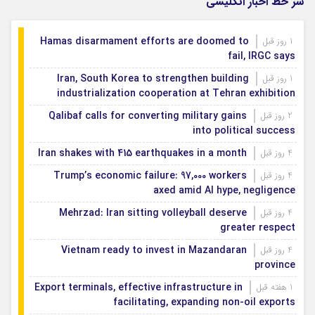
سر خط اخبار انگلیسی
Hamas disarmament efforts are doomed to
1 روز قبل
fail, IRGC says
Iran, South Korea to strengthen building
1 روز قبل
industrialization cooperation at Tehran exhibition
Qalibaf calls for converting military gains
2 روز قبل
into political success
Iran shakes with 415 earthquakes in a month
4 روز قبل
Trump’s economic failure: 97,000 workers
4 روز قبل
axed amid AI hype, negligence
Mehrzad: Iran sitting volleyball deserve
4 روز قبل
greater respect
Vietnam ready to invest in Mazandaran
4 روز قبل
province
Export terminals, effective infrastructure in
1 هفته قبل
facilitating, expanding non-oil exports