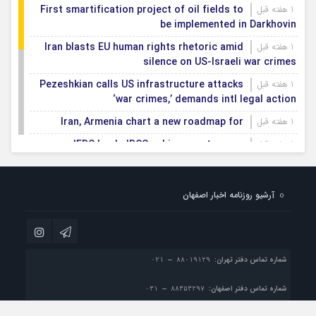
First smartification project of oil fields to
1 هفته قبل
be implemented in Darkhovin
Iran blasts EU human rights rhetoric amid
1 هفته قبل
silence on US-Israeli war crimes
Pezeshkian calls US infrastructure attacks
1 هفته قبل
‘war crimes,’ demands intl legal action
Iran, Armenia chart a new roadmap for
1 هفته قبل
IFRC lauds IRCS achievements, says
1 هفته قبل
committed to turning agreements into action
Women’s and men’s kabaddi teams learn
1 هفته قبل
آرشیو روزنامه اخبار اصفهان
fate: 2026 Asian games
Iran’s first geothermal power plant
1 هفته قبل
connected to national electricity grid
شماره تماس دفتر تهران:
شماره تماس دفتر اصفهان: