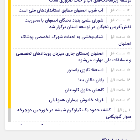
توسعه زیرساخت‌های آب و خاک ضروری است
آب شرب اصفهان مطابق استانداردهای ملی است
14 ساعت قبل
شورای علمی بنیاد نخبگان اصفهان با محوریت
15 ساعت قبل
نقش‌آفرینی نخبگان در توسعه استان برگزار شد
شتاب‌بخشی به احداث شهرک تخصصی پوشاک
15 ساعت قبل
اصفهان
اصفهان زمستان جاری میزبان رویدادهای تخصصی
15 ساعت قبل
و مسابقات ملی مهارت می‌شود
استعفا؛ تابوی پاستور
15 ساعت قبل
پایان ماکان بند!
16 ساعت قبل
کاهش حقوق کارمندان
16 ساعت قبل
فریاد خاموش بیماران هموفیلی
17 ساعت قبل
کشف حدود یک کیلوگرم شیشه در خورجین دوچرخه
1 روز قبل
سوار گلپایگانی
نمایش وحدت و ارادت مردم فریدن در آیین جاماندگان
1 روز قبل
اربعین