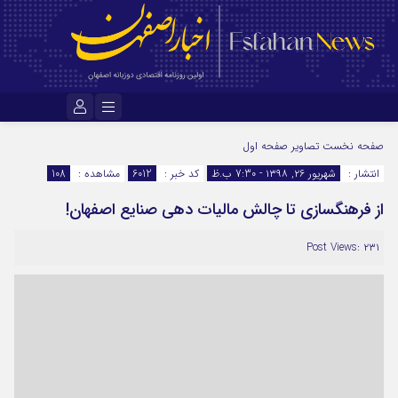
نام کاربری یا نشانی ایمیل
صفحه نخست
تصاویر صفحه اول
انتشار :
شهریور ۲۶, ۱۳۹۸ - 7:30 ب.ظ
کد خبر :
6012
مشاهده :
108
از فرهنگسازی تا چالش مالیات دهی صنایع اصفهان!
رمز عبور
Post Views: ۲۳۱
مرا به خاطر بسپار