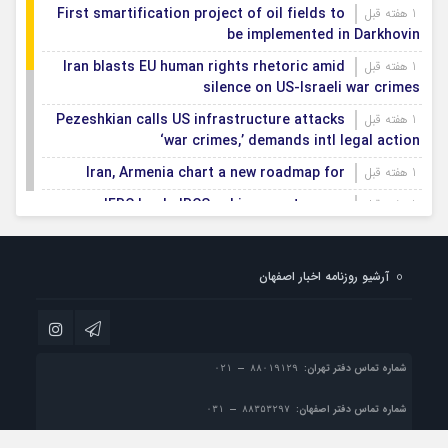
First smartification project of oil fields to
1 هفته قبل
be implemented in Darkhovin
Iran blasts EU human rights rhetoric amid
1 هفته قبل
silence on US-Israeli war crimes
Pezeshkian calls US infrastructure attacks
1 هفته قبل
‘war crimes,’ demands intl legal action
Iran, Armenia chart a new roadmap for
1 هفته قبل
IFRC lauds IRCS achievements, says
1 هفته قبل
committed to turning agreements into action
Women’s and men’s kabaddi teams learn
1 هفته قبل
آرشیو روزنامه اخبار اصفهان
fate: 2026 Asian games
Iran’s first geothermal power plant
1 هفته قبل
connected to national electricity grid
شماره تماس دفتر تهران:
شماره تماس دفتر اصفهان: