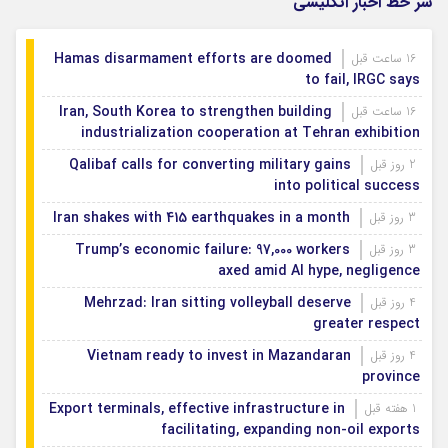
سر خط اخبار انگلیسی
Hamas disarmament efforts are doomed
16 ساعت قبل
to fail, IRGC says
Iran, South Korea to strengthen building
16 ساعت قبل
industrialization cooperation at Tehran exhibition
Qalibaf calls for converting military gains
2 روز قبل
into political success
Iran shakes with 415 earthquakes in a month
3 روز قبل
Trump’s economic failure: 97,000 workers
3 روز قبل
axed amid AI hype, negligence
Mehrzad: Iran sitting volleyball deserve
4 روز قبل
greater respect
Vietnam ready to invest in Mazandaran
4 روز قبل
province
Export terminals, effective infrastructure in
1 هفته قبل
facilitating, expanding non-oil exports