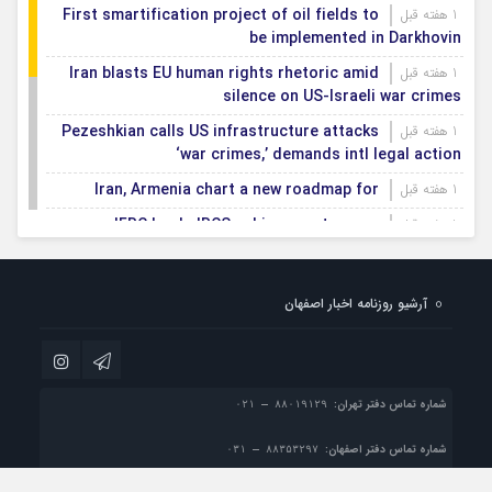
First smartification project of oil fields to
1 هفته قبل
be implemented in Darkhovin
Iran blasts EU human rights rhetoric amid
1 هفته قبل
silence on US-Israeli war crimes
Pezeshkian calls US infrastructure attacks
1 هفته قبل
‘war crimes,’ demands intl legal action
Iran, Armenia chart a new roadmap for
1 هفته قبل
IFRC lauds IRCS achievements, says
1 هفته قبل
committed to turning agreements into action
Women’s and men’s kabaddi teams learn
1 هفته قبل
آرشیو روزنامه اخبار اصفهان
fate: 2026 Asian games
Iran’s first geothermal power plant
1 هفته قبل
connected to national electricity grid
شماره تماس دفتر تهران:
شماره تماس دفتر اصفهان: