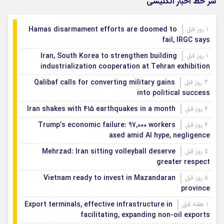
سر خط اخبار انگلیسی
Hamas disarmament efforts are doomed to
1 روز قبل
fail, IRGC says
Iran, South Korea to strengthen building
1 روز قبل
industrialization cooperation at Tehran exhibition
Qalibaf calls for converting military gains
3 روز قبل
into political success
Iran shakes with 415 earthquakes in a month
4 روز قبل
Trump’s economic failure: 97,000 workers
4 روز قبل
axed amid AI hype, negligence
Mehrzad: Iran sitting volleyball deserve
5 روز قبل
greater respect
Vietnam ready to invest in Mazandaran
5 روز قبل
province
Export terminals, effective infrastructure in
1 هفته قبل
facilitating, expanding non-oil exports