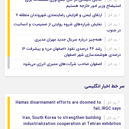
استیضاح وزیر امور خارجه هستیم
ارتقای ایمنی و افزایش رضایتمندی شهروندان منطقه ۷
1 روز قبل
نمایش شراره‌های شروه روایتی از صمیمیت و انسانیت
1 روز قبل
در جنوب
همه‌چیز درباره سریال جدید مهران مدیری
1 روز قبل
رشد ۴۶ درصدی نفوذ «اصفهان من» و پیشرفت ۱۶
1 روز قبل
درصدی هوشمندسازی شهر اصفهان
اصفهان صاحب شرکت‌های ممیزی انرژی می‌شود
1 روز قبل
اصفهان رتبه نخست کشور در توسعه و حمایت از
1 روز قبل
تشکل‌های اجتماعی
سر خط اخبار انگلیسی
Hamas disarmament efforts are doomed to
2 روز قبل
fail, IRGC says
Iran, South Korea to strengthen building
2 روز قبل
industrialization cooperation at Tehran exhibition