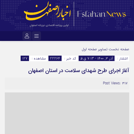
نام کاربری یا نشانی ایمیل
صفحه نخست
تصاویر صفحه اول
انتشار :
آذر ۳, ۱۴۰۰ - 7:13 ق.ظ
کد خبر :
22264
مشاهده :
127
آغاز اجرای طرح شهدای سلامت در استان اصفهان
رمز عبور
Post Views: ۳۱۷
مرا به خاطر بسپار