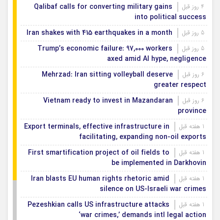
Qalibaf calls for converting military gains
4 روز قبل
into political success
Iran shakes with 415 earthquakes in a month
5 روز قبل
Trump’s economic failure: 97,000 workers
5 روز قبل
axed amid AI hype, negligence
Mehrzad: Iran sitting volleyball deserve
6 روز قبل
greater respect
Vietnam ready to invest in Mazandaran
6 روز قبل
province
Export terminals, effective infrastructure in
1 هفته قبل
facilitating, expanding non-oil exports
First smartification project of oil fields to
1 هفته قبل
be implemented in Darkhovin
Iran blasts EU human rights rhetoric amid
1 هفته قبل
silence on US-Israeli war crimes
Pezeshkian calls US infrastructure attacks
1 هفته قبل
‘war crimes,’ demands intl legal action